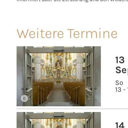
Weitere Termine
13
Se
So
13 -
©
14