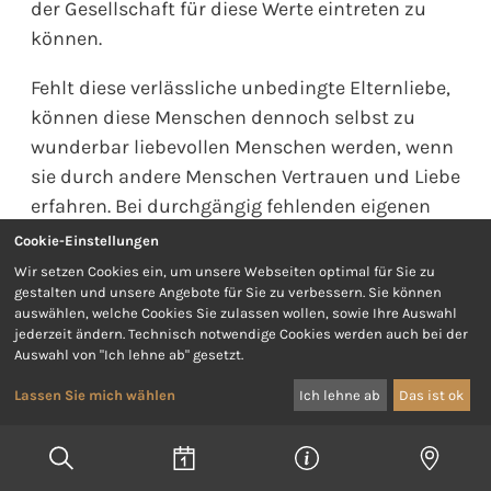
der Gesellschaft für diese Werte eintreten zu
können.
Fehlt diese verlässliche unbedingte Elternliebe,
können diese Menschen dennoch selbst zu
wunderbar liebevollen Menschen werden, wenn
sie durch andere Menschen Vertrauen und Liebe
erfahren. Bei durchgängig fehlenden eigenen
Erfahrungen von Liebe und Annahme besteht
Cookie-Einstellungen
aber auch die große Gefahr, dass die
Wir setzen Cookies ein, um unsere Webseiten optimal für Sie zu
menschliche Seele am Schmerz verkümmert,
gestalten und unsere Angebote für Sie zu verbessern. Sie können
auswählen, welche Cookies Sie zulassen wollen, sowie Ihre Auswahl
keine Bindungen mehr eingehen mag oder
jederzeit ändern. Technisch notwendige Cookies werden auch bei der
kann und nur mehr Gewalt weitergeben kann.
Auswahl von "Ich lehne ab" gesetzt.
Vertrauen und Verantwortung bedingen
Lassen Sie mich wählen
Ich lehne ab
Das ist ok
einander: Und so möchte ich mit Antoine de
Saint-Exupéry aus »Der kleine Prinz« schließen:
Du bist zeitlebens für das verantwortlich, was