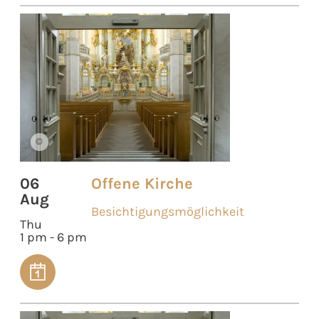
©
06
Offene Kirche
Aug
Besichtigungsmöglichkeit
Thu
1 pm - 6 pm