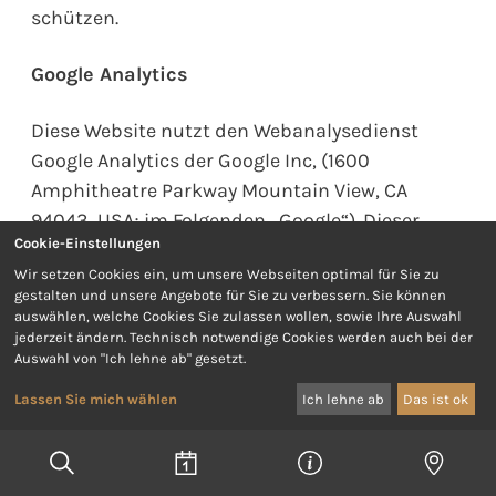
schützen.
Google Analytics
Diese Website nutzt den Webanalysedienst
Google Analytics der Google Inc, (1600
Amphitheatre Parkway Mountain View, CA
94043, USA; im Folgenden „Google“). Dieser
Cookie-Einstellungen
Einsatz umfasst den Dienst „Universal
Wir setzen Cookies ein, um unsere Webseiten optimal für Sie zu
Analytics“. Dieser ermöglicht es, Daten,
gestalten und unsere Angebote für Sie zu verbessern. Sie können
Interaktionen, sowie Sitzungen über mehrere
auswählen, welche Cookies Sie zulassen wollen, sowie Ihre Auswahl
unterschiedliche Endgeräte hinweg einer
jederzeit ändern. Technisch notwendige Cookies werden auch bei der
Auswahl von "Ich lehne ab" gesetzt.
pseudonymen Benutzer-ID zuzuordnen und
damit die Aktivität eines Nutzers
Lassen Sie mich wählen
Ich lehne ab
Das ist ok
geräteübergreifend zu analysieren.
Dabei werden „Cookies“ (Dateien, die auf Ihrem