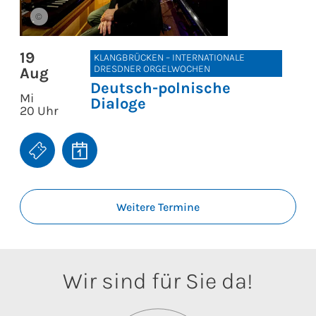
©
19
KLANGBRÜCKEN – INTERNATIONALE
DRESDNER ORGELWOCHEN
Aug
Deutsch-polnische
Mi
Dialoge
20 Uhr
Weitere Termine
Wir sind für Sie da!