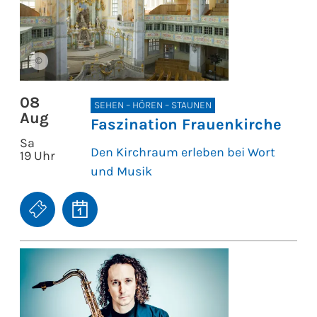
©
08
SEHEN – HÖREN – STAUNEN
Aug
Faszination Frauenkirche
Sa
Den Kirchraum erleben bei Wort
19 Uhr
und Musik