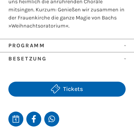
uns heimlich die anrührenden Choräle
mitsingen. Kurzum: Genießen wir zusammen in
der Frauenkirche die ganze Magie von Bachs
»Weihnachtsoratorium«.
PROGRAMM
Johann Sebastian Bach
BESETZUNG
Weihnachtsoratorium BWV 248 Kantaten IV-VI
Sopran
Marie Hänsel
Alt
Henriette Gödde
Tenor
Daniel Johannsen
Tickets
Bass
Tobias Berndt
Kammerchor der Frauenkirche
ensemble frauenkirche dresden
Leitung
Frauenkirchenkantor Matthias Grünert