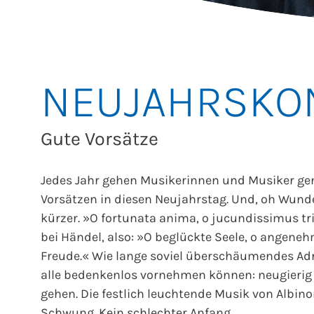
NEUJAHRSKO
Gute Vorsätze
Jedes Jahr gehen Musikerinnen und Musiker gen
Vorsätzen in diesen Neujahrstag. Und, oh Wun
kürzer. »O fortunata anima, o jucundissimus tri
bei Händel, also: »O beglückte Seele, o angene
Freude.« Wie lange soviel überschäumendes Adre
alle bedenkenlos vornehmen können: neugierig b
gehen. Die festlich leuchtende Musik von Albin
Schwung. Kein schlechter Anfang…