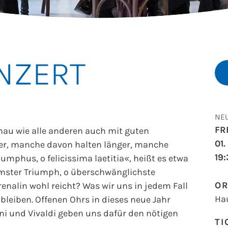
NZERT
NE
FR
au wie alle anderen auch mit guten
01
der, manche davon halten länger, manche
19
umphus, o felicissima laetitia«, heißt es etwa
hmster Triumph, o überschwänglichste
O
nalin wohl reicht? Was wir uns in jedem Fall
Ha
leiben. Offenen Ohrs in dieses neue Jahr
oni und Vivaldi geben uns dafür den nötigen
TI