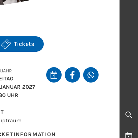
Tickets
UJAHR
EITAG
. JANUAR 2027
:30 UHR
RT
uptraum
CKETINFORMATION