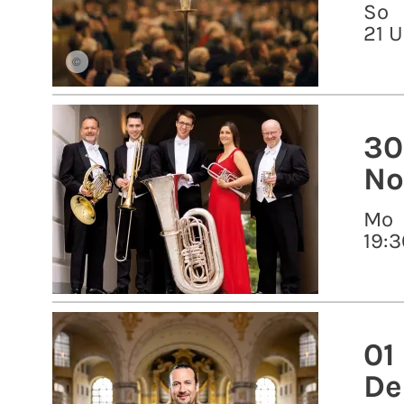
So
21 U
©
30
No
Mo
19:3
01
De