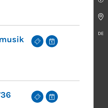
DE
rmusik
736