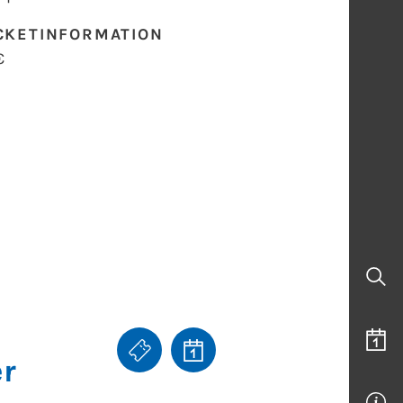
CKETINFORMATION
€
r