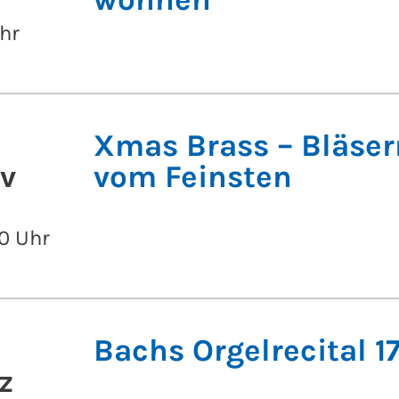
hr
Xmas Brass – Bläse
v
vom Feinsten
0 Uhr
Bachs Orgelrecital 1
z