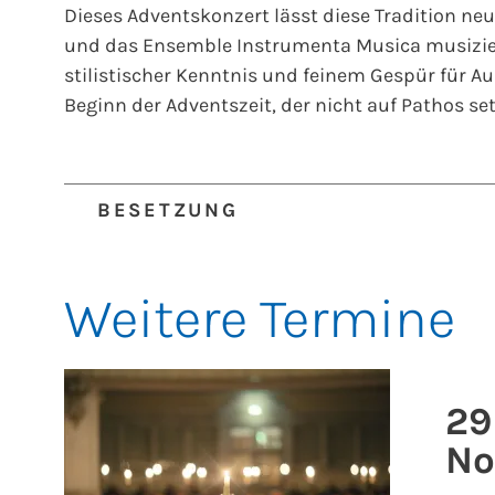
Dieses Adventskonzert lässt diese Tradition ne
und das Ensemble Instrumenta Musica musizier
stilistischer Kenntnis und feinem Gespür für A
Beginn der Adventszeit, der nicht auf Pathos set
BESETZUNG
Chor der Frauenkirche
Instrumenta Musica
Weitere Termine
Leitung
Frauenkirchenkantor Matthias Grün
Geistliches Wort, Gebet und Segen
Frauenkirc
29
No