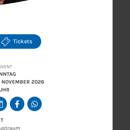
Tickets
ADVENT
NNTAG
. NOVEMBER 2026
 UHR
RT
uptraum