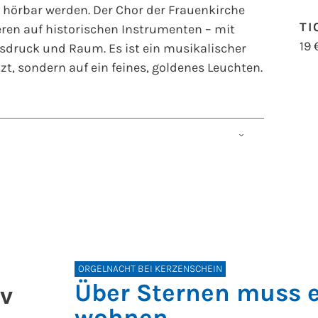
u hörbar werden. Der Chor der Frauenkirche
TI
en auf historischen Instrumenten – mit
19 
usdruck und Raum. Es ist ein musikalischer
zt, sondern auf ein feines, goldenes Leuchten.
ert
henpfarrer Markus Engelhardt
ORGELNACHT BEI KERZENSCHEIN
Über Sternen muss e
v
wohnen