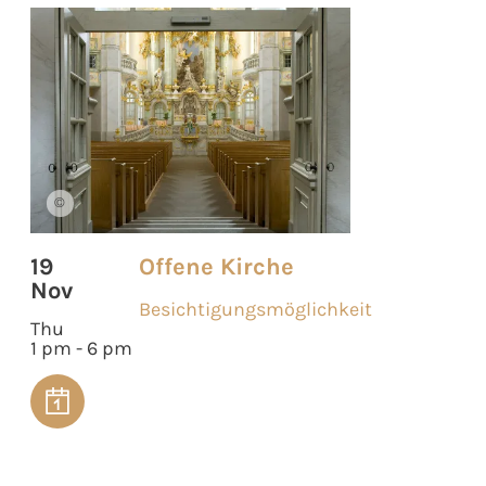
©
19
Offene Kirche
Nov
Besichtigungsmöglichkeit
Thu
1 pm - 6 pm