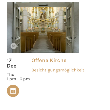
©
17
Offene Kirche
Dec
Besichtigungsmöglichkeit
Thu
1 pm - 6 pm