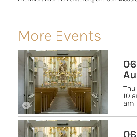
More Events
06
Au
Thu
10 a
am
©
06