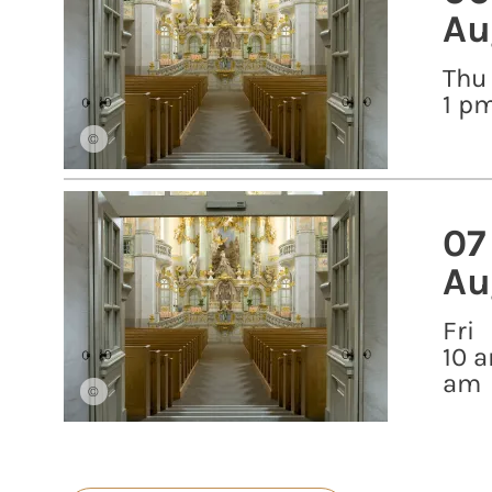
Au
Thu
1 p
©
07
Au
Fri
10 a
am
©