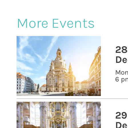
More Events
28
De
Mo
6 p
29
De