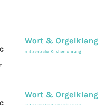
Wort & Orgelklang
c
mit zentraler Kirchenführung
n
m
Wort & Orgelklang
c