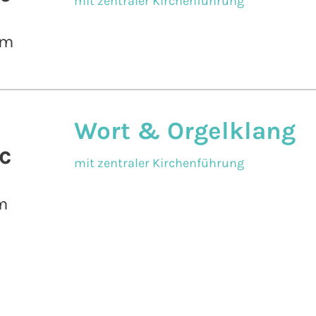
mit zentraler Kirchenführung
pm
Wort & Orgelklang
c
mit zentraler Kirchenführung
m