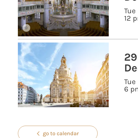
Tue
12 
©
29
De
Tue
6 p
go to calendar