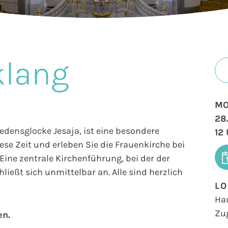
klang
MO
28
iedensglocke Jesaja, ist eine besondere
12
se Zeit und erleben Sie die Frauenkirche bei
ine zentrale Kirchenführung, bei der der
ließt sich unmittelbar an. Alle sind herzlich
LO
Ha
Zu
en.