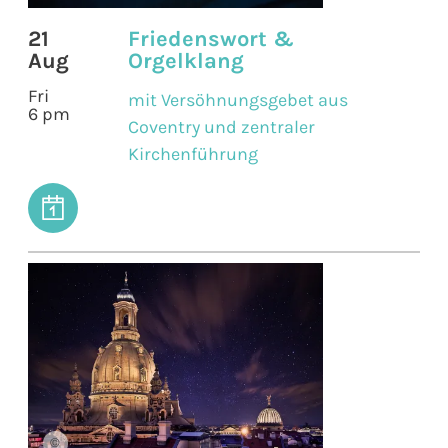
21
Friedenswort &
Aug
Orgelklang
Fri
mit Versöhnungsgebet aus
6 pm
Coventry und zentraler
Kirchenführung
©