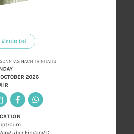
Eintritt frei
 SONNTAG NACH TRINITATIS
NDAY
. OCTOBER 2026
 UHR
CATION
uptraum
gang über Eingang D