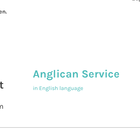
en.
Anglican Service
t
in English language
m