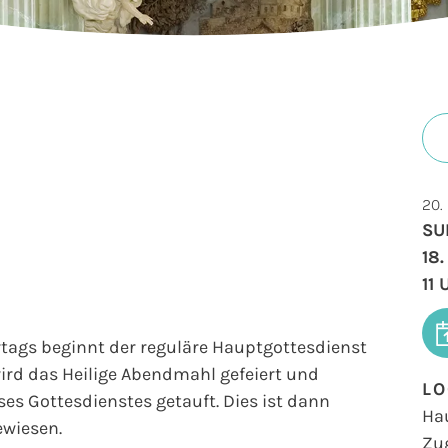
20.
SU
18
11
ertags beginnt der reguläre Hauptgottesdienst
wird das Heilige Abendmahl gefeiert und
LO
s Gottesdienstes getauft. Dies ist dann
Ha
ewiesen.
Zu