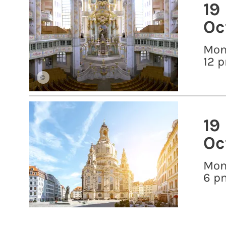
19
Oc
Mo
12 
©
19
Oc
Mo
6 p