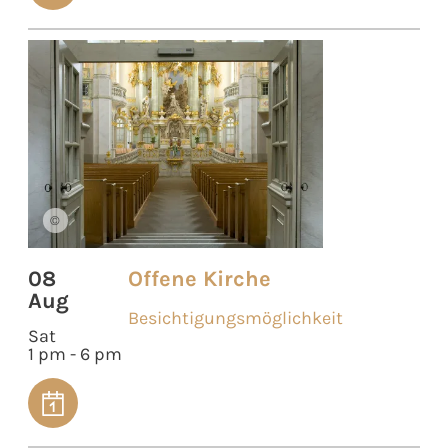
©
08
Offene Kirche
Aug
Besichtigungsmöglichkeit
Sat
1 pm - 6 pm