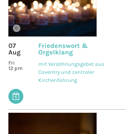
©
07
Friedenswort &
Aug
Orgelklang
Fri
mit Versöhnungsgebet aus
12 pm
Coventry und zentraler
Kirchenführung