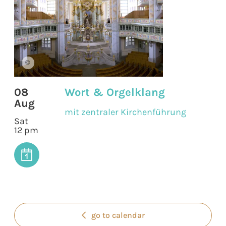
©
08
Wort & Orgelklang
Aug
mit zentraler Kirchenführung
Sat
12 pm
go to calendar