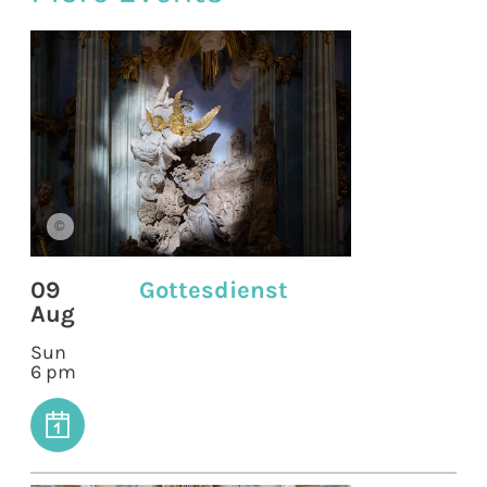
©
09
Gottesdienst
Aug
Sun
6 pm