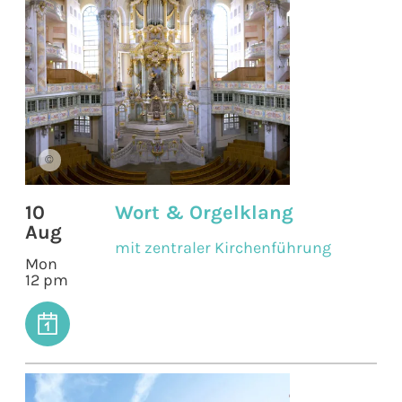
©
10
Wort & Orgelklang
Aug
mit zentraler Kirchenführung
Mon
12 pm