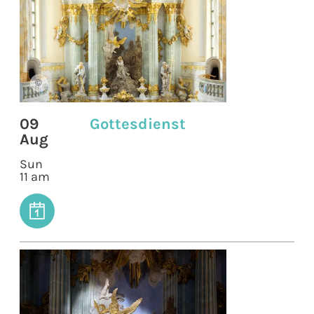
©
09
Gottesdienst
Aug
Sun
11 am