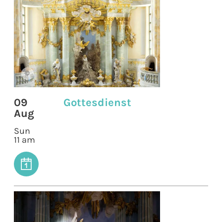
©
09
Gottesdienst
Aug
Sun
11 am