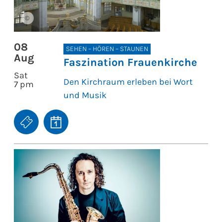
©
08
SEHEN – HÖREN – STAUNEN
Aug
Faszination Frauenkirche
Sat
Den Kirchraum erleben bei Wort
7 pm
und Musik