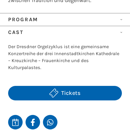
zwischen Tradition und Gegenwart.
PROGRAM
Werke von
Johann Sebastian Bach, Thierry
CAST
Escaich, Olivier Messiaen
Orgel
Frauenkirchenorganist Niklas Jahn
sowie
Improvisationen
Der Dresdner Orgelzyklus ist eine gemeinsame
zu pfingstlichen Themen
Konzertreihe der drei Innenstadtkirchen Kathedrale
– Kreuzkirche – Frauenkirche und des
Kulturpalastes.
Tickets