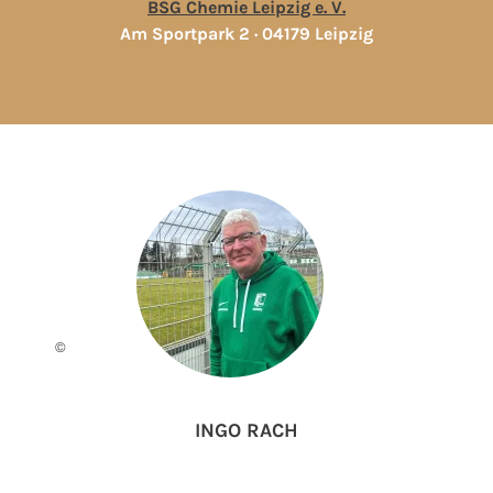
BSG Chemie Leipzig e. V.
Am Sportpark 2 · 04179 Leipzig
©
INGO RACH