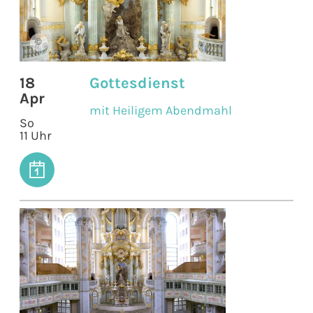
©
18
Gottesdienst
Apr
mit Heiligem Abendmahl
So
11 Uhr