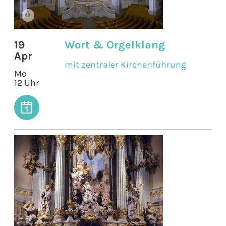
©
19
Wort & Orgelklang
Apr
mit zentraler Kirchenführung
Mo
12 Uhr