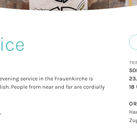
ice
TRI
SO
evening service in the Frauenkirche is
23
ish. People from near and far are cordially
18
O
Ha
.
Zu