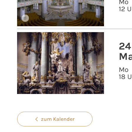
Mo
12 U
©
24
Ma
Mo
18 
zum Kalender