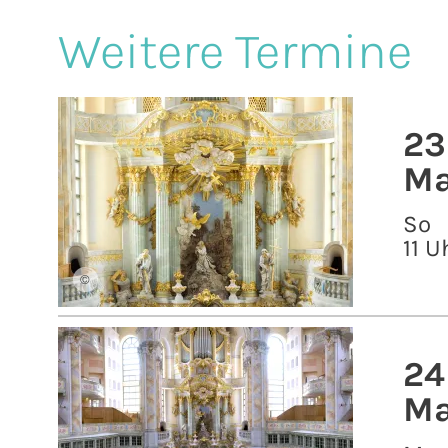
Weitere Termine
23
Ma
So
11 U
©
24
Ma