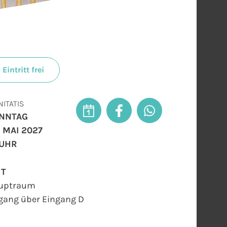
Eintritt frei
NITATIS
NNTAG
. MAI 2027
 UHR
RT
uptraum
gang über Eingang D