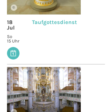
©
18
Taufgottesdienst
Jul
So
15 Uhr
©