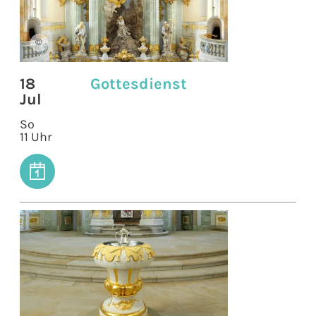
©
18
Gottesdienst
Jul
So
11 Uhr