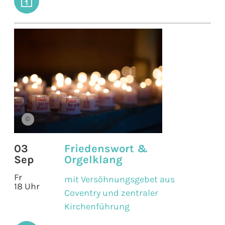
©
03
Friedenswort &
Sep
Orgelklang
Fr
mit Versöhnungsgebet aus
18 Uhr
Coventry und zentraler
Kirchenführung