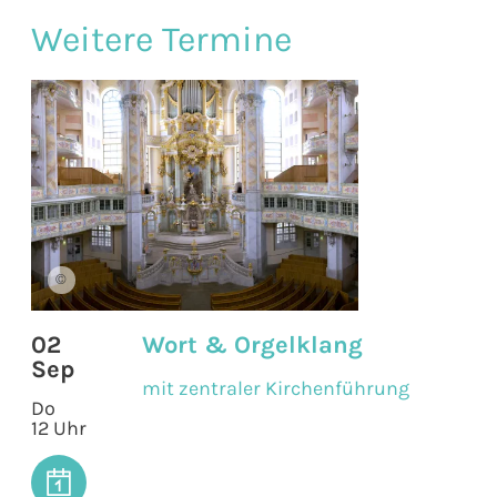
Weitere Termine
©
02
Wort & Orgelklang
Sep
mit zentraler Kirchenführung
Do
12 Uhr