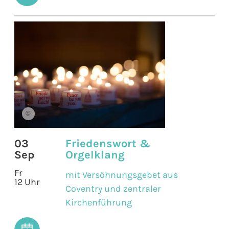
©
03
Friedenswort &
Sep
Orgelklang
Fr
mit Versöhnungsgebet aus
12 Uhr
Coventry und zentraler
Kirchenführung