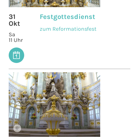
31
Festgottesdienst
Okt
zum Reformationsfest
Sa
11 Uhr
©