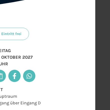
Eintritt frei
EITAG
. OKTOBER 2027
 UHR
RT
uptraum
gang über Eingang D