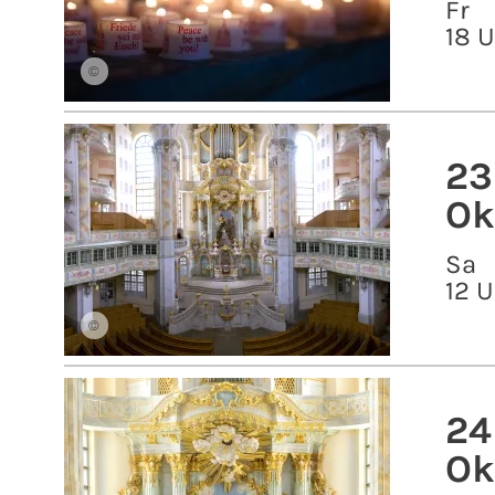
Fr
18 
©
23
Ok
Sa
12 U
©
24
Ok