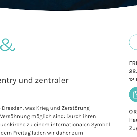
 &
FR
22
ntry und zentraler
12
e Dresden, was Krieg und Zerstörung
O
d Versöhnung möglich sind: Durch ihren
Ha
rauenkirche zu einem internationalen Symbol
Zu
jedem Freitag laden wir daher zum