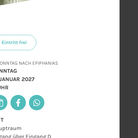
Eintritt frei
SONNTAG NACH EPIPHANIAS
NNTAG
. JANUAR 2027
 UHR
RT
uptraum
gang über Eingang D