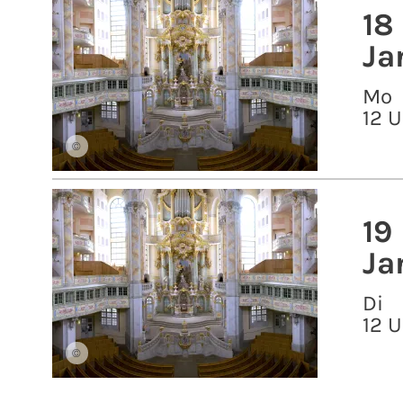
18
Ja
Mo
12 U
©
19
Ja
Di
12 U
©