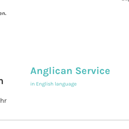
en.
Anglican Service
n
in English language
Uhr