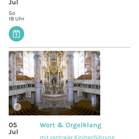
Jul
So
18 Uhr
©
05
Wort & Orgelklang
Jul
mit zentraler Kirchenführung