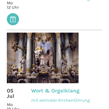
Mo
12 Uhr
05
Wort & Orgelklang
Jul
mit zentraler Kirchenführung
Mo
18 Uhr