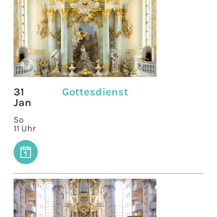
©
31
Gottesdienst
Jan
So
11 Uhr