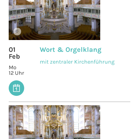
©
01
Wort & Orgelklang
Feb
mit zentraler Kirchenführung
Mo
12 Uhr