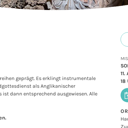
MIS
SO
11.
reihen geprägt. Es erklingt instrumentale
18
gottesdienst als Anglikanischer
es ist dann entsprechend ausgewiesen. Alle
O
en.
Ha
Zu