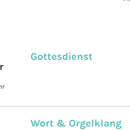
Gottesdienst
r
hr
Wort & Orgelklang