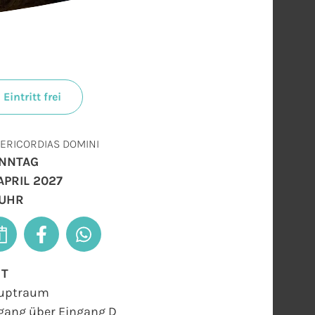
Eintritt frei
ERICORDIAS DOMINI
NNTAG
 APRIL 2027
 UHR
RT
uptraum
gang über Eingang D