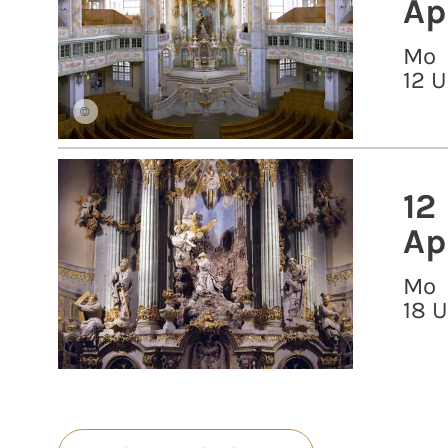
Ap
Mo
12 U
©
12
Ap
Mo
18 