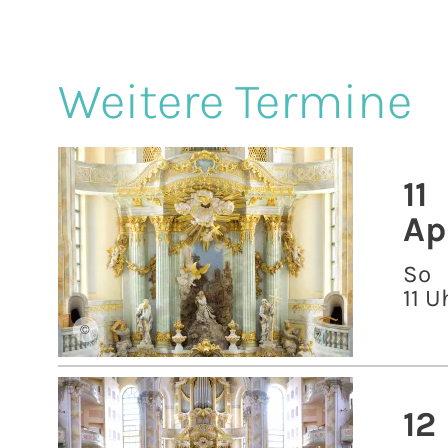
Weitere Termine
11
Ap
So
11 U
©
12