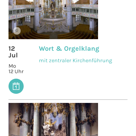
©
12
Wort & Orgelklang
Jul
mit zentraler Kirchenführung
Mo
12 Uhr