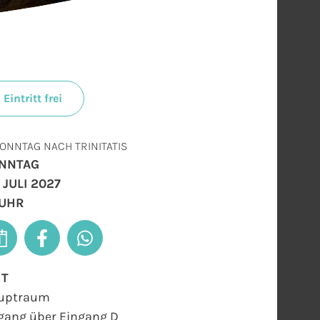
Eintritt frei
SONNTAG NACH TRINITATIS
NNTAG
 JULI 2027
 UHR
RT
uptraum
gang über Eingang D