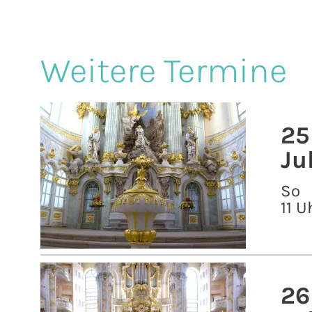
Weitere Termine
25
Ju
So
11 U
26