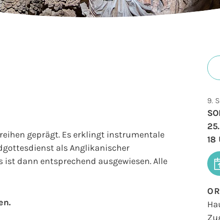
9. 
SO
25.
reihen geprägt. Es erklingt instrumentale
18
gottesdienst als Anglikanischer
es ist dann entsprechend ausgewiesen. Alle
O
en.
Ha
Zu