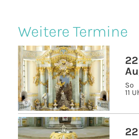
Weitere Termine
22
Au
So
11 U
©
22