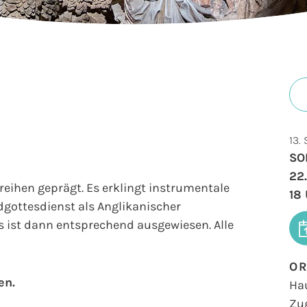
13.
SO
22
reihen geprägt. Es erklingt instrumentale
18
gottesdienst als Anglikanischer
es ist dann entsprechend ausgewiesen. Alle
O
en.
Ha
Zu