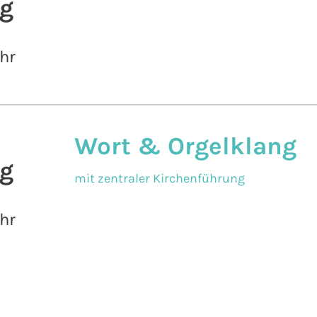
g
hr
Wort & Orgelklang
g
mit zentraler Kirchenführung
hr