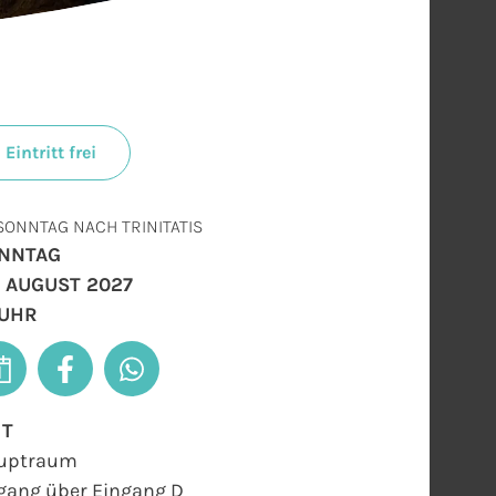
Eintritt frei
 SONNTAG NACH TRINITATIS
NNTAG
. AUGUST 2027
 UHR
RT
uptraum
gang über Eingang D