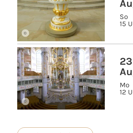
Au
So
15 U
©
23
Au
Mo
12 U
©