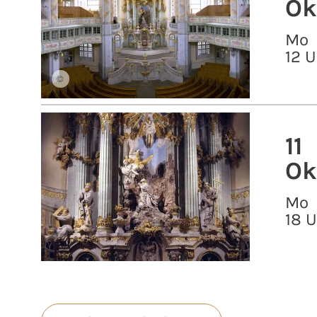
Ok
Mo
12 U
©
11
Ok
Mo
18 