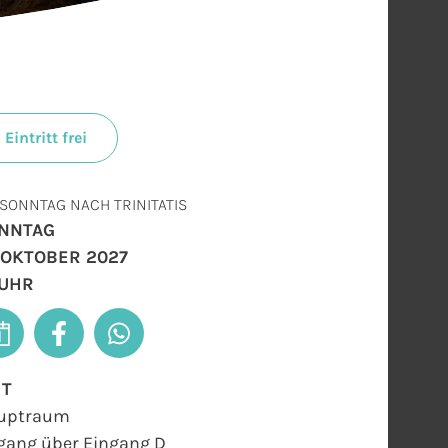
Eintritt frei
 SONNTAG NACH TRINITATIS
NNTAG
. OKTOBER 2027
 UHR
RT
uptraum
gang über Eingang D