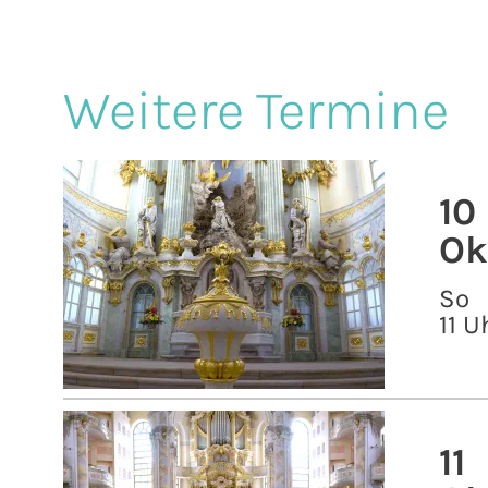
Weitere Termine
10
Ok
So
11 U
11