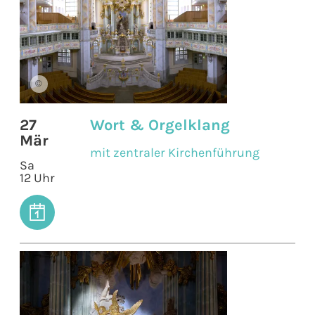
©
27
Wort & Orgelklang
Mär
mit zentraler Kirchenführung
Sa
12 Uhr