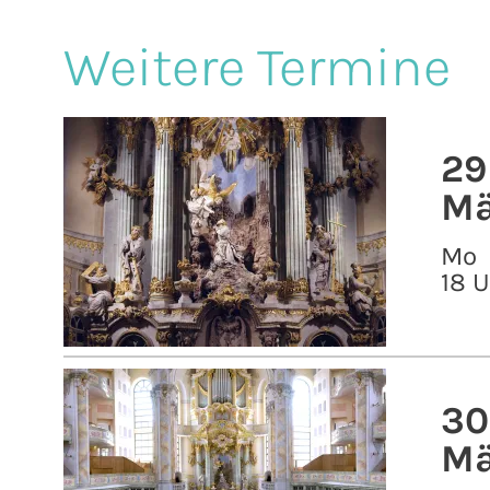
Weitere Termine
29
Mä
Mo
18 
30
Mä