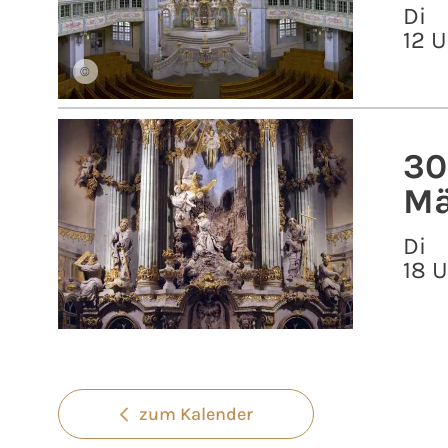
Di
12 U
©
30
Mä
Di
18 
zum Kalender