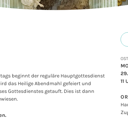
OS
MO
29
ertags beginnt der reguläre Hauptgottesdienst
11
wird das Heilige Abendmahl gefeiert und
s Gottesdienstes getauft. Dies ist dann
O
ewiesen.
Ha
Zu
en.