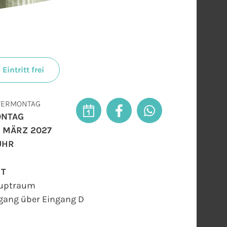
Eintritt frei
TERMONTAG
NTAG
. MÄRZ 2027
 UHR
RT
uptraum
gang über Eingang D