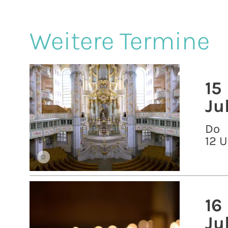
Weitere Termine
15
Ju
Do
12 U
©
16
Ju