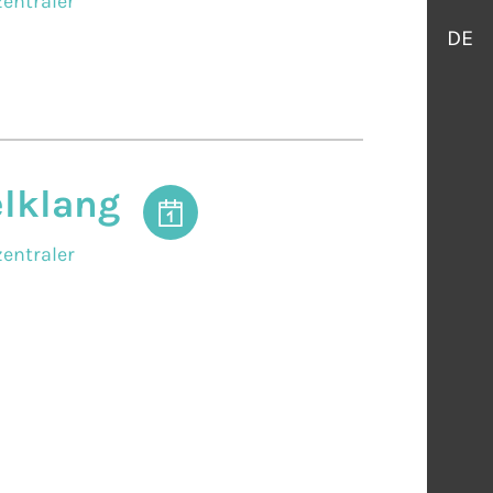
entraler
DE
elklang
entraler