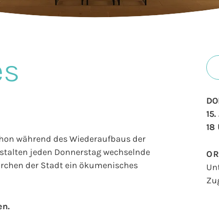
es
DO
15.
18
 schon während des Wiederaufbaus der
gestalten jeden Donnerstag wechselnde
O
Kirchen der Stadt ein ökumenisches
Un
Zu
en.