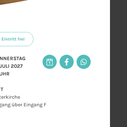
Eintritt frei
NNERSTAG
 JULI 2027
 UHR
RT
terkirche
gang über Eingang F