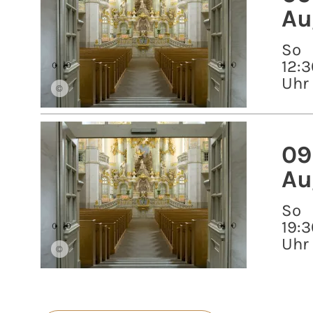
Au
So
12:3
Uhr
©
09
Au
So
19:3
Uhr
©