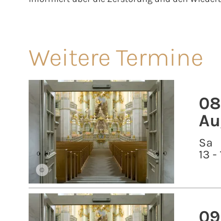
Weitere Termine
08
Au
Sa
13 -
©
09