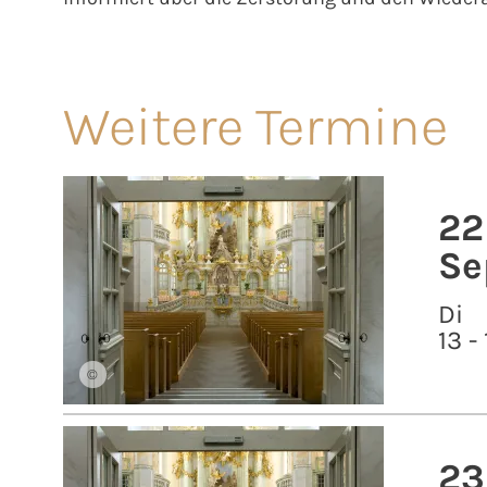
Weitere Termine
22
Se
Di
13 -
©
23