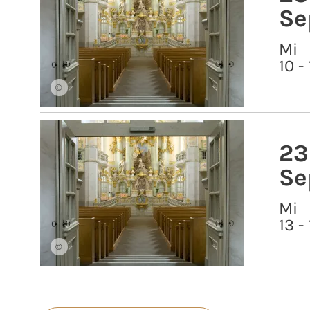
Se
Mi
10 -
©
23
Se
Mi
13 -
©