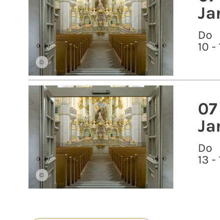
Ja
Do
10 -
©
07
Ja
Do
13 -
©