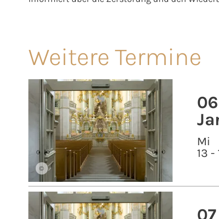
Weitere Termine
06
Ja
Mi
13 -
©
07