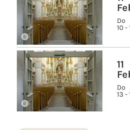
Fe
Do
10 -
©
11
Fe
Do
13 -
©