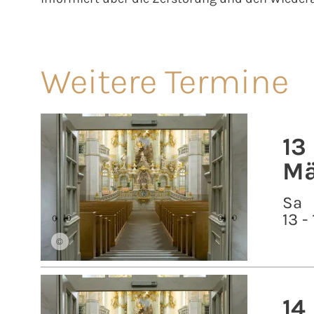
Weitere Termine
13
Mä
Sa
13 -
©
14