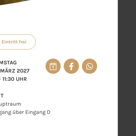
Eintritt frei
MSTAG
. MÄRZ 2027
- 11:30 UHR
RT
uptraum
gang über Eingang D