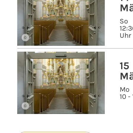
Mä
So
12:3
Uhr
©
15
Mä
Mo
10 -
©