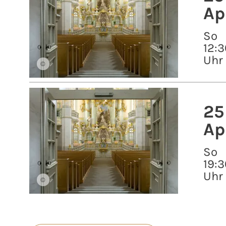
Ap
So
12:3
Uhr
©
25
Ap
So
19:3
Uhr
©