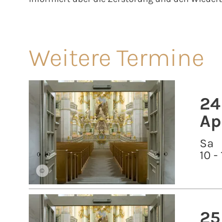
Weitere Termine
24
Ap
Sa
10 -
©
25