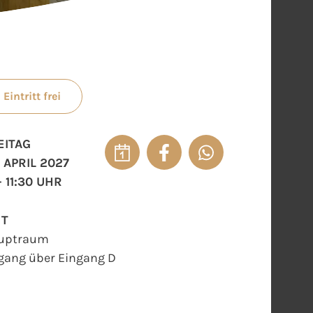
Eintritt frei
EITAG
. APRIL 2027
- 11:30 UHR
RT
uptraum
gang über Eingang D