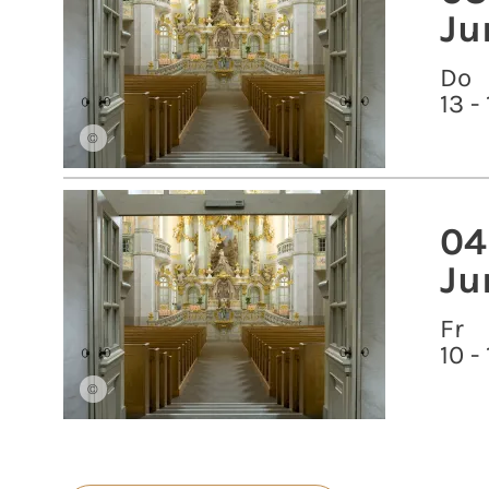
Ju
Do
13 -
©
04
Ju
Fr
10 -
©