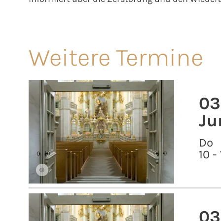
Weitere Termine
03
Ju
Do
10 -
©
03