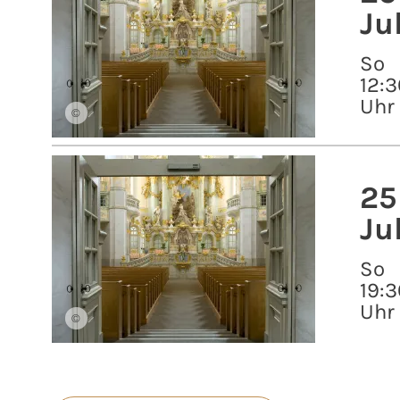
Ju
So
12:3
Uhr
©
25
Ju
So
19:3
Uhr
©