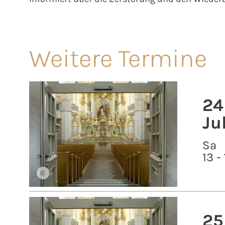
Weitere Termine
24
Ju
Sa
13 -
©
25