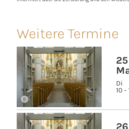
Weitere Termine
25
Ma
Di
10 -
©
26