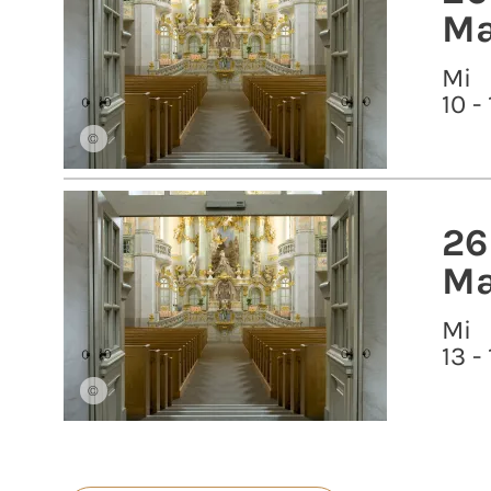
Ma
Mi
10 -
©
26
Ma
Mi
13 -
©