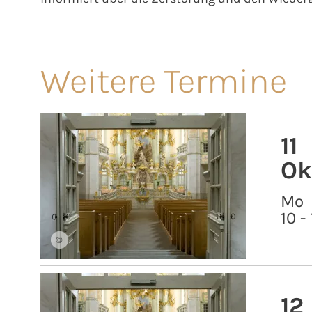
Weitere Termine
11
Ok
Mo
10 -
©
12