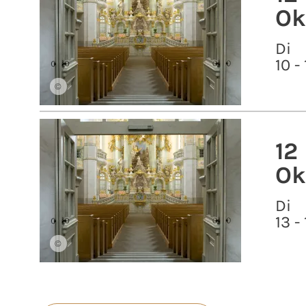
Ok
Di
10 -
©
12
Ok
Di
13 -
©