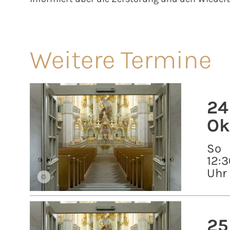
Weitere Termine
24
Ok
So
12:3
Uhr
©
25