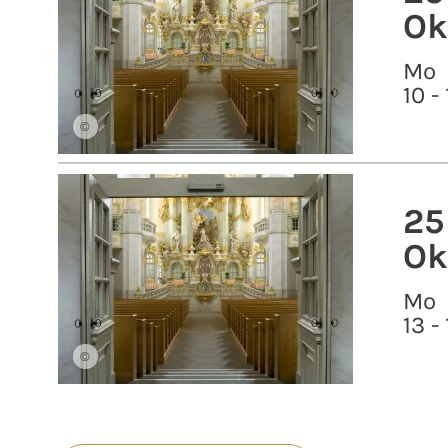
Ok
Mo
10 -
©
25
Ok
Mo
13 -
©