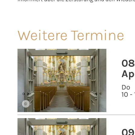
Weitere Termine
08
Ap
Do
10 -
©
09