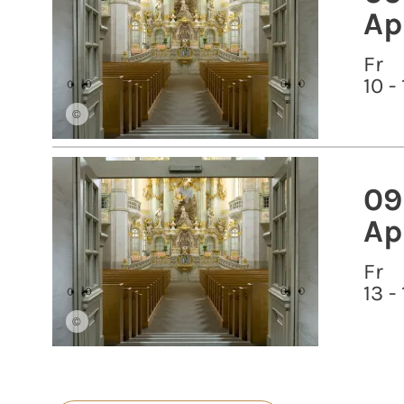
Ap
Fr
10 -
©
09
Ap
Fr
13 -
©